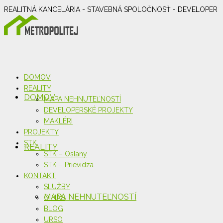
REALITNÁ KANCELÁRIA - STAVEBNÁ SPOLOČNOSŤ - DEVELOPER
DOMOV
REALITY
DOMOV
MAPA NEHNUTEĽNOSTÍ
DEVELOPERSKÉ PROJEKTY
MAKLÉRI
PROJEKTY
STK
REALITY
STK – Oslany
STK – Prievidza
KONTAKT
SLUŽBY
MAPA NEHNUTEĽNOSTÍ
O NÁS
BLOG
URSO