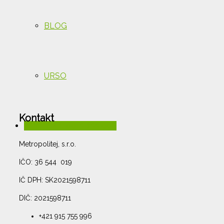
BLOG
URSO
Kontakt
KONTAKT: 0915 755 996
Metropolitej, s.r.o.
IČO: 36 544 019
IČ DPH: SK2021598711
DIČ: 2021598711
+421 915 755 996