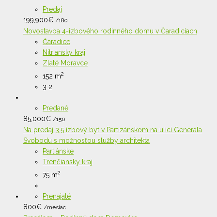
Predaj
199,900
€
/180
Novostavba 4-izbového rodinného domu v Čaradiciach
Čaradice
Nitriansky kraj
Zlaté Moravce
2
152 m
3
2
Predané
85,000
€
/150
Na predaj 3,5 izbový byt v Partizánskom na ulici Generála
Svobodu s možnosťou služby architekta
Partiánske
Trenčiansky kraj
2
75 m
Prenajaté
800
€
/mesiac