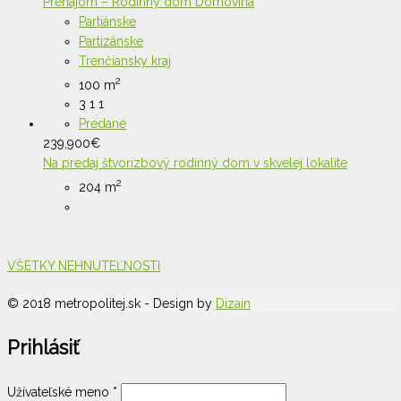
Prenájom – Rodinný dom Domovina
Partiánske
Partizánske
Trenčiansky kraj
2
100 m
3
1
1
Predané
239,900
€
Na predaj štvorizbový rodinný dom v skvelej lokalite
2
204 m
VŠETKY NEHNUTEĽNOSTI
© 2018 metropolitej.sk - Design by
Dizain
Prihlásiť
Užívateľské meno
*