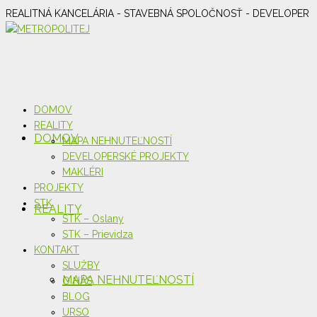
REALITNÁ KANCELÁRIA - STAVEBNÁ SPOLOČNOSŤ - DEVELOPER
DOMOV
REALITY
DOMOV
MAPA NEHNUTEĽNOSTÍ
DEVELOPERSKÉ PROJEKTY
MAKLÉRI
PROJEKTY
STK
REALITY
STK – Oslany
STK – Prievidza
KONTAKT
SLUŽBY
MAPA NEHNUTEĽNOSTÍ
O NÁS
BLOG
URSO