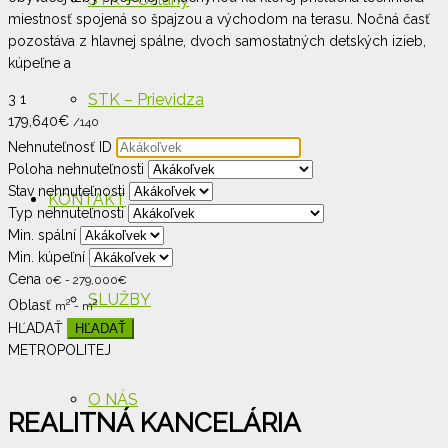
miestnosť spojená so špajzou a východom na terasu. Nočná časť
pozostáva z hlavnej spálne, dvoch samostatných detských izieb,
kúpeľne a
STK – Prievidza
3
1
179,640
€
/140
Nehnuteľnosť ID
Poloha nehnuteľnosti
Stav nehnuteľnosti
KONTAKT
Typ nehnuteľnosti
Min. spální
Min. kúpeľní
Cena
0
€
-
279,000
€
SLUŽBY
2
2
Oblasť
m
-
m
HĽADAŤ
METROPOLITEJ
O NÁS
REALITNÁ KANCELÁRIA