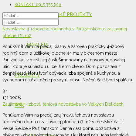
KONTAKT: 0915 755 996
DEVELOPERSKÉ PROJEKTY
Novostavba 4-izbového rodinného v Partizánskom o zastavanej
ploche 121 m2
MAKLÉRI
Ponúkame Vám na predaj krásny a zároveň praktický 4-izbový
rodinný dom o úžitkovej ploche 94 m2 v okresnom meste
Partizánske, v mestskej časti Šimonovany na novovybudovanej
ulici, ktorá je súčasťou ulice Jilemnického. Dom pozostáva z
dennej časti, ktorú tvorí obývacia izba spojená s kuchyňou a
PROJEKTY
východom na čiastočne prekrytú terasu. Nočnú časť tvorí spálňa a
3
1
131,000
€
Zaujímavá 4-izbová, tehlová novostavba vo Veľkých Bieliciach
STK
Ponúkame Vám na predaj zaujímavú, tehlovú novostavbu
rodinného domu o zastavanej ploche 117 m2 v mestskej časti
Veľké Bielice v Partizánskom Denná časť domu pozostáva z
obývacej izby spojenej s kuchyňou ku ktorej prislúcha technická
STK – Oslany