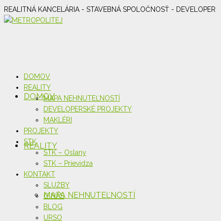
REALITNÁ KANCELÁRIA - STAVEBNÁ SPOLOČNOSŤ - DEVELOPER
DOMOV
REALITY
DOMOV
MAPA NEHNUTEĽNOSTÍ
DEVELOPERSKÉ PROJEKTY
MAKLÉRI
PROJEKTY
STK
REALITY
STK – Oslany
STK – Prievidza
KONTAKT
SLUŽBY
MAPA NEHNUTEĽNOSTÍ
O NÁS
BLOG
URSO