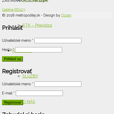
ZASTAVANÁ PLOCHA 123M²
Galéria RD123
© 2018 metropolitej.sk - Design by
Dizain
STK – Prievidza
Prihlásiť
Užívateľské meno
*
Heslo
*
KONTAKT
Registrovať
SLUŽBY
Užívateľské meno
*
E-mail
*
O NÁS