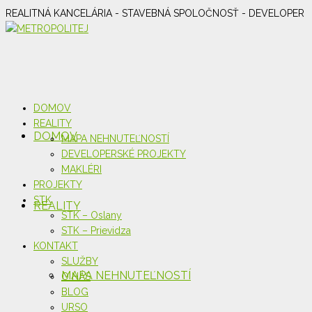
REALITNÁ KANCELÁRIA - STAVEBNÁ SPOLOČNOSŤ - DEVELOPER
DOMOV
REALITY
DOMOV
MAPA NEHNUTEĽNOSTÍ
DEVELOPERSKÉ PROJEKTY
MAKLÉRI
PROJEKTY
STK
REALITY
STK – Oslany
STK – Prievidza
KONTAKT
SLUŽBY
MAPA NEHNUTEĽNOSTÍ
O NÁS
BLOG
URSO