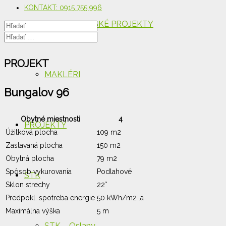
KONTAKT: 0915 755 996
DEVELOPERSKÉ PROJEKTY
PROJEKT
MAKLÉRI
Bungalov 96
Obytné miestnosti
4
PROJEKTY
Úžitková plocha
109 m2
Zastavaná plocha
150 m2
Obytná plocha
79 m2
Spôsob vykurovania
Podlahové
STK
Sklon strechy
22°
Predpokl. spotreba energie
50 kWh/m2 .a
Maximálna výška
5 m
STK – Oslany