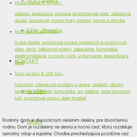
Hrubá stavba
€ 54 900,-
základy, kanalizácia, príprava na inžinierske siete, základová
doska, obvodové, nosné múry, priečky, komín a strecha
STK – Prievidza
Holodom
€ 100 400,-
hrubá stavba, povrchová úprava vonkajších aj vnútorných
stien, strop, betónové potery, zateplenie, kompletná
elektroinštalácia, rozvody vody, vykurovanie, kanalizácia a
KONTAKT
okná
Dom na kľúč
€ 108 500,-
holodom, interiérové podlahy a dvere, obklady, dlažby,
SLUŽBY
sanitárne predmety (umývadlo, wc, batérie, vaňa/sprchový
kút), povrchové úpravy stien (maľba)
Rodinný dom je dispozičným riešením ideálny pre štvorčlennú
O NÁS
rodinu. Dom je rozdelený na dennú a nočnú časť, ktorú rozdeľuje
samotný vstup a kúpeľňa. Chodba prechádzajúca pozdĺžne cez