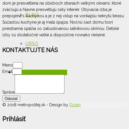
dom je presvetlená na obidvoch stranách veľkými oknami, ktoré
zväčšujú a hlavne presvetľujú celý interiér. Obývacia izba je
BLOG
prepojená s kuchyňou a je z nej vstup na vonkajšiu nekrytú terasu.
Súčasťou kuchyne je aj malá špajza. Nočnú časť domu tvorí
priestranná spálňa so zabudovanou šatníkovou skriňou. Detské
izby sú dostatočné veľké a dispozične rovnako riešené.
URSO
KONTAKTUJTE NÁS
Meno
Email
KONTAKT: 0915 755 996
Správa
Odoslať
© 2018 metropolitej.sk - Design by
Dizain
Prihlásiť