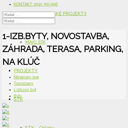
KONTAKT: 0915 755 996
DEVELOPERSKÉ PROJEKTY
1-IZB.BYTY, NOVOSTAVBA,
MAKLÉRI
ZÁHRADA, TERASA, PARKING,
NA KLÚČ
PROJEKTY
Nitriansky kraj
Topoľčany
1 izbový byt
Byty
STK
STK – Oslany