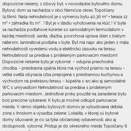
dispozične riešený, 1 izbový byt, v novostavbe bytového domu.
Bytový dom sa nachádza v obci Nemčice okres Topoľčany
(4,6km). Naša nehnuteľnosť je s výmerou bytu 40,36 m² + terasa 12
m² + záhradka 61 m² . ! Byt je v štádiu vyhotovenia na kľúč ! V byte
sa nachádza podlahové kúrenie so samostatným termostatom v
každej miestnosti, sanita, dlažba, povrchová úprava stien s bielym
náterom, laminátová podlaha v byte. Byt má napr. ako jeden z mála
nehnuteľností vyvedenú vodu a elektrickú zásuvku na terasu.
Nehnuteľnosť sa predáva s prideleným parkovacím miestom!
Dispozičné riešenie bytu je výborné: – vstupná priechodná
chodba – priestranná spálňa ktorá má východ priamo na terasu –
veľká svetlá obývacia izba prepojená s priestrannou kuchyňou a
východom na prekrásnu terasu – kúpeľňa s wc ako aj samostatné
WC s umývadlom Nehnuteľnosť sa predáva s prideleným
parkovacím miestom. Jednotlivé prvky použité na zariadenie bytu
boli precízne vyberané. K bytu je možné odkúpiť parkovacie
miesta. V rámci objektu bytových domov je vybudovaná detská
zóna s ihriskom a výsadba zelene. Lokalita, v ktorej sú bytové
domy situované, je čo sa týka občianskej vybavenosti, ako aj
dostupnosti, výborná. Prístup je do okresného mesta Topoľčany 6