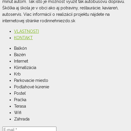
minút autom. Tak isto je možnosť využiť tak autobusovú dopravu.
Škôlka aj škola je v obci ako aj potraviny, reštaurácie, kaviareň,
autoservis. Viac informácií o realizácií projektu nájdete na
internetovej stránke rodinnehniezdo.sk
VLASTNOSTI
KONTAKT
Balkón
Bazén
Internet
Klimatizácia
Krb
Parkovacie miesto
Podlahové kúrenie
Posteľ
Pračka
Terasa
Wifi
Záhrada