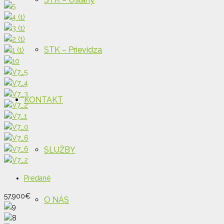
STK – Prievidza
KONTAKT
SLUŽBY
Predané
57,900
€
O NÁS