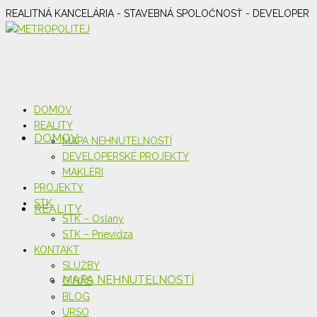
REALITNÁ KANCELÁRIA - STAVEBNÁ SPOLOČNOSŤ - DEVELOPER
DOMOV
REALITY
DOMOV
MAPA NEHNUTEĽNOSTÍ
DEVELOPERSKÉ PROJEKTY
MAKLÉRI
PROJEKTY
STK
REALITY
STK – Oslany
STK – Prievidza
KONTAKT
SLUŽBY
MAPA NEHNUTEĽNOSTÍ
O NÁS
BLOG
URSO