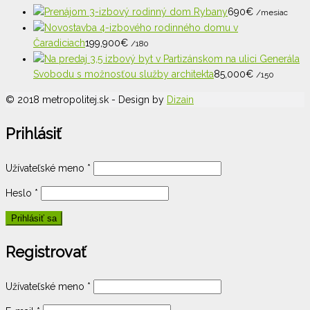
Prenájom 3-izbový rodinný dom Rybany
690
€
/mesiac
Novostavba 4-izbového rodinného domu v
Čaradiciach
199,900
€
/180
Na predaj 3,5 izbový byt v Partizánskom na ulici Generála
Svobodu s možnosťou služby architekta
85,000
€
/150
© 2018 metropolitej.sk - Design by
Dizain
Prihlásiť
Užívateľské meno
*
Heslo
*
Registrovať
Užívateľské meno
*