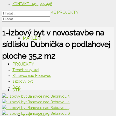
KONTAKT: 0915 755 996
DEVELOPERSKÉ PROJEKTY
1-izbový byt v novostavbe na
MAKLÉRI
sídlisku Dubnička o podlahovej
ploche 35,2 m2
PROJEKTY
Trenčiansky kraj
Bánovce nad Bebravou
1 izbový byt
Byty
STK
STK – Oslany