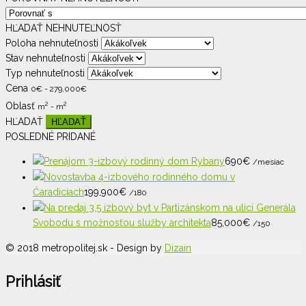
HĽADAŤ NEHNUTEĽNOSŤ
Poloha nehnuteľnosti
Stav nehnuteľnosti
Typ nehnuteľnosti
Cena
0
€
-
279,000
€
2
2
Oblasť
m
-
m
HĽADAŤ
POSLEDNÉ PRIDANÉ
Prenájom 3-izbový rodinný dom Rybany
690
€
/mesiac
Novostavba 4-izbového rodinného domu v
Čaradiciach
199,900
€
/180
Na predaj 3,5 izbový byt v Partizánskom na ulici Generála
Svobodu s možnosťou služby architekta
85,000
€
/150
© 2018 metropolitej.sk - Design by
Dizain
Prihlásiť