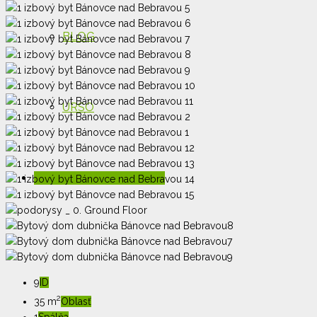
BLOG
URSO
KONTAKT: 0915 755 996
9
ID
2
35 m
Oblasť
1
Spálňa