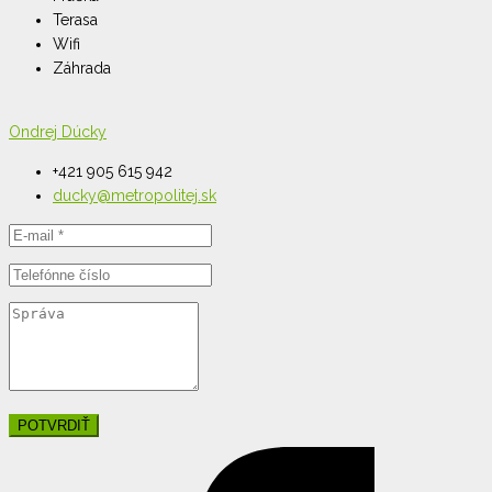
Terasa
Wifi
Záhrada
Ondrej Dúcky
+421 905 615 942
ducky@metropolitej.sk