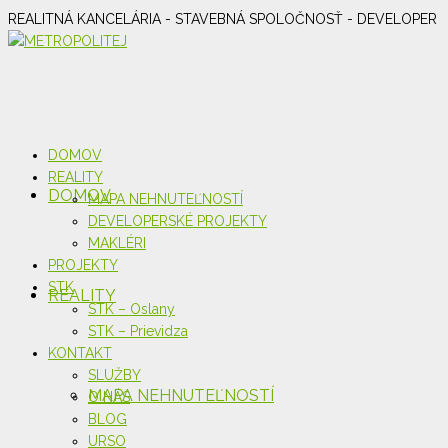
REALITNÁ KANCELÁRIA - STAVEBNÁ SPOLOČNOSŤ - DEVELOPER
DOMOV
REALITY
DOMOV
MAPA NEHNUTEĽNOSTÍ
DEVELOPERSKÉ PROJEKTY
MAKLÉRI
PROJEKTY
STK
REALITY
STK – Oslany
STK – Prievidza
KONTAKT
SLUŽBY
MAPA NEHNUTEĽNOSTÍ
O NÁS
BLOG
URSO