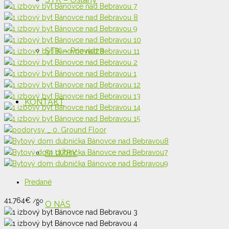
STK – Prievidza
KONTAKT
SLUŽBY
Predané
41,764
€
/60
O NÁS