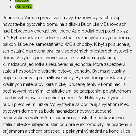
1
Kúpeľňa
Ponúkame Vám na predaj zaujímavý 1-izbový byt v tehlovej
novostavbe bytového domu na sídlisku Dubnička v Bánovciach
nad Bebravou v energetickej triede A1 o podlahovej ploche 35,2
m2. Byt pozostáva z jednej miestnosti s kuchyňou a východom na
balkón, kúpelne, samostatného WC a chodby. K bytu prislúcha aj
samostatná murovaná pivnica v spoločných priestoroch bytového
domu. V byte je podlahové kúrenie s vlastnou reguláciou,
klimatizačná jednotka a rekuperačná jednotka, ktorá zabezpečí
stále a hospodárne vetranie bytovej jednotky. Byt má aj vlastný
bojler na ohrev teplej úžitkovej vody. Bytový dom je postavený z
kvalitných materiálov: keramickej, brúsenej tehly v kombinácii s
betónovými nosnými konštrukciami so zateplením polystyrénom
tak aby vyhovoval energetickej norme A1. Náklady na bývanie
budú preto veľmi nízke. Vo výstavbe sa počíta aj s výťahom Pred
bytovým domom sa bude nachádzať novovybudované
parkovisko s možnosťou zakúpenia aj vlastného parkovacieho
státia s elekto-nabíjacou stanicou pre elektromobily. Je osadený v
príjemnom a tichom prostredí s peknými výhľadmi na konci ulice