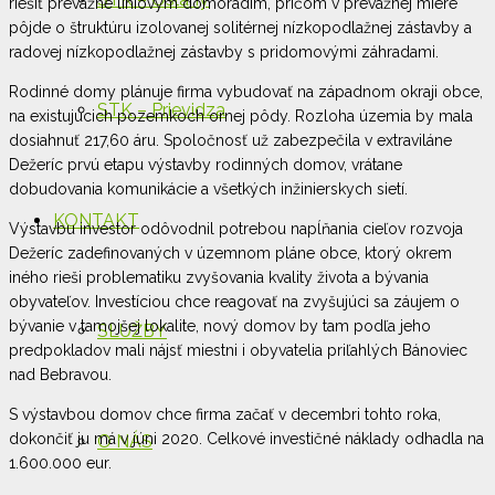
riešiť prevažne líniovým domoradím, pričom v prevažnej miere
pôjde o štruktúru izolovanej solitérnej nízkopodlažnej zástavby a
radovej nízkopodlažnej zástavby s pridomovými záhradami.
Rodinné domy plánuje firma vybudovať na západnom okraji obce,
STK – Prievidza
na existujúcich pozemkoch ornej pôdy. Rozloha územia by mala
dosiahnuť 217,60 áru. Spoločnosť už zabezpečila v extraviláne
Dežeríc prvú etapu výstavby rodinných domov, vrátane
dobudovania komunikácie a všetkých inžinierskych sietí.
KONTAKT
Výstavbu investor odôvodnil potrebou napĺňania cieľov rozvoja
Dežeríc zadefinovaných v územnom pláne obce, ktorý okrem
iného rieši problematiku zvyšovania kvality života a bývania
obyvateľov. Investíciou chce reagovať na zvyšujúci sa záujem o
bývanie v tamojšej lokalite, nový domov by tam podľa jeho
SLUŽBY
predpokladov mali nájsť miestni i obyvatelia priľahlých Bánoviec
nad Bebravou.
S výstavbou domov chce firma začať v decembri tohto roka,
dokončiť ju má v júni 2020. Celkové investičné náklady odhadla na
O NÁS
1.600.000 eur.