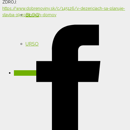
ZDROJ:
https://www.dobrenoviny.sk/c/145126/v-dezericiach-sa-planuje-
BLOG
stavba-19-rodinnych-domov
URSO
KONTAKT: 0915 755 996