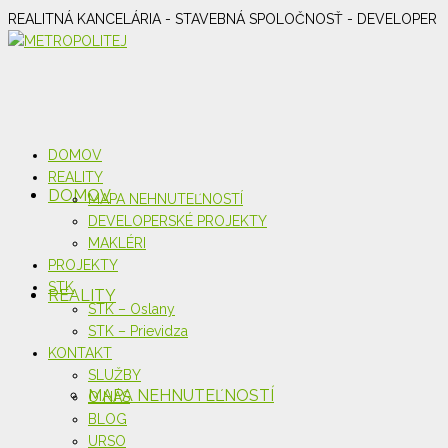
REALITNÁ KANCELÁRIA - STAVEBNÁ SPOLOČNOSŤ - DEVELOPER
DOMOV
REALITY
DOMOV
MAPA NEHNUTEĽNOSTÍ
DEVELOPERSKÉ PROJEKTY
MAKLÉRI
PROJEKTY
STK
REALITY
STK – Oslany
STK – Prievidza
KONTAKT
SLUŽBY
MAPA NEHNUTEĽNOSTÍ
O NÁS
BLOG
URSO