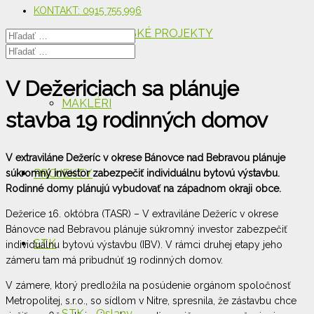
KONTAKT: 0915 755 996
DEVELOPERSKÉ PROJEKTY
V Dežericiach sa plánuje
MAKLÉRI
stavba 19 rodinných domov
V extraviláne Dežeríc v okrese Bánovce nad Bebravou plánuje
PROJEKTY
súkromný investor zabezpečiť individuálnu bytovú výstavbu.
Rodinné domy plánujú vybudovať na západnom okraji obce.
Dežerice 16. októbra (TASR) – V extraviláne Dežeríc v okrese
Bánovce nad Bebravou plánuje súkromný investor zabezpečiť
STK
individuálnu bytovú výstavbu (IBV). V rámci druhej etapy jeho
zámeru tam má pribudnúť 19 rodinných domov.
V zámere, ktorý predložila na posúdenie orgánom spoločnosť
Metropolitej, s.r.o., so sídlom v Nitre, spresnila, že zástavbu chce
STK – Oslany