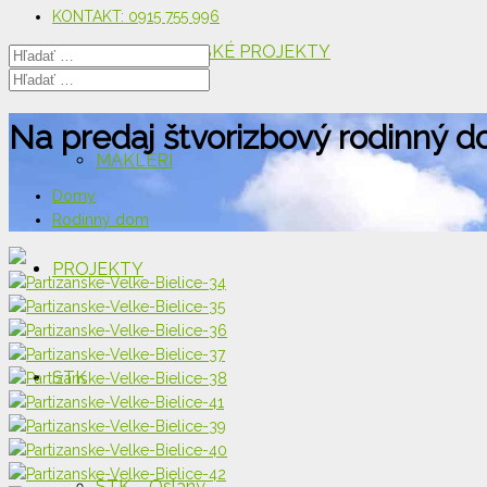
KONTAKT: 0915 755 996
DEVELOPERSKÉ PROJEKTY
Na predaj štvorizbový rodinný do
MAKLÉRI
Domy
Rodinný dom
PROJEKTY
STK
STK – Oslany