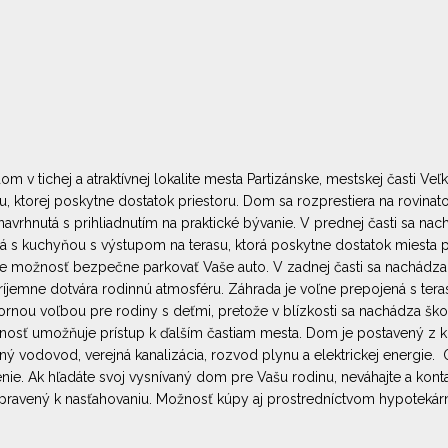
 v tichej a atraktívnej lokalite mesta Partizánske, mestskej časti Veľ
u, ktorej poskytne dostatok priestoru. Dom sa rozprestiera na rovi
rhnutá s prihliadnutím na praktické bývanie. V prednej časti sa nach
á s kuchyňou s výstupom na terasu, ktorá poskytne dostatok miesta p
možnosť bezpečne parkovať Vaše auto. V zadnej časti sa nachádza mi
jemne dotvára rodinnú atmosféru. Záhrada je voľne prepojená s terasou
výbornou voľbou pre rodiny s deťmi, pretože v blízkosti sa nachádza š
osť umožňuje prístup k ďalším častiam mesta. Dom je postavený z kl
rejný vodovod, verejná kanalizácia, rozvod plynu a elektrickej energ
enie. Ak hľadáte svoj vysnívaný dom pre Vašu rodinu, neváhajte a kont
pravený k nasťahovaniu. Možnosť kúpy aj prostredníctvom hypotekár