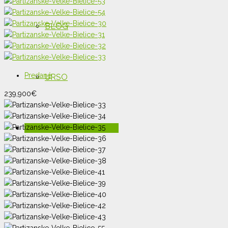
BLOG
Predané
URSO
239,900
€
KONTAKT: 0915 755 996