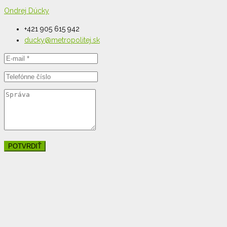
Ondrej Dúcky
+421 905 615 942
ducky@metropolitej.sk