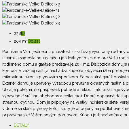
238
ID
2
204 m
Oblasť
Ponúkame Vám jedinečnú príležitosť získať svoj vysnívaný rodinný dom
izbami, a samostatnou garážou je ideálnym miestom pre Vašu rodin
rodinného domu a garáže predstavuje 204 m2. Dispozícia domu je nav
komora. V zaznej časti ja nachádza kúpeľňa, obývacia izba prepojen
mikrovlnou rúrou a plynovým sporákom. Samostatná garáž poskytne 
Exteriér domu je upravený výsadbou prevažne okrasných rastlín a prí
Ulica je pokojná, čo prispieva k pohode a relaxu. Táto lokalita je 
vybavenosť vrátane obchodov a reštaurácií. Dobrá dopravná dostupn
strešnou krytinou. Dom je pripojený na všetky inžinierske siete: ve
v dome sa stará plynový kotol, ktorý je pripojený na podlahové kúr
pripravený stať Vašim novým domovom. Kúpou je ihneď voľný a pri
DETAILY