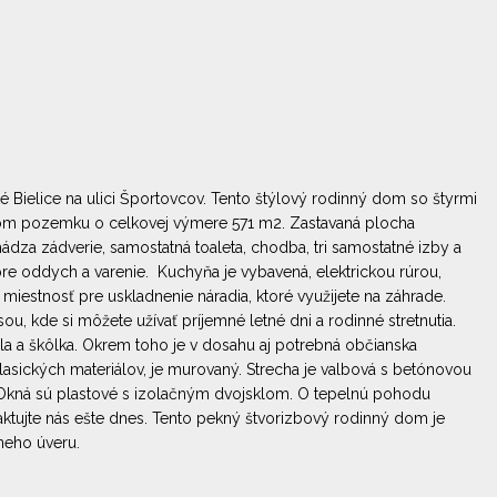
ké Bielice na ulici Športovcov. Tento štýlový rodinný dom so štyrmi
natom pozemku o celkovej výmere 571 m2. Zastavaná plocha
ádza zádverie, samostatná toaleta, chodba, tri samostatné izby a
re oddych a varenie. Kuchyňa je vybavená, elektrickou rúrou,
estnosť pre uskladnenie náradia, ktoré využijete na záhrade.
, kde si môžete užívať príjemné letné dni a rodinné stretnutia.
kola a škôlka. Okrem toho je v dosahu aj potrebná občianska
asických materiálov, je murovaný. Strecha je valbová s betónovou
ie. Okná sú plastové s izolačným dvojsklom. O tepelnú pohodu
aktujte nás ešte dnes. Tento pekný štvorizbový rodinný dom je
neho úveru.