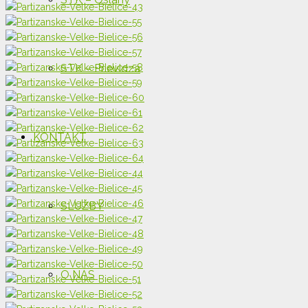
STK – Prievidza
KONTAKT
SLUŽBY
O NÁS