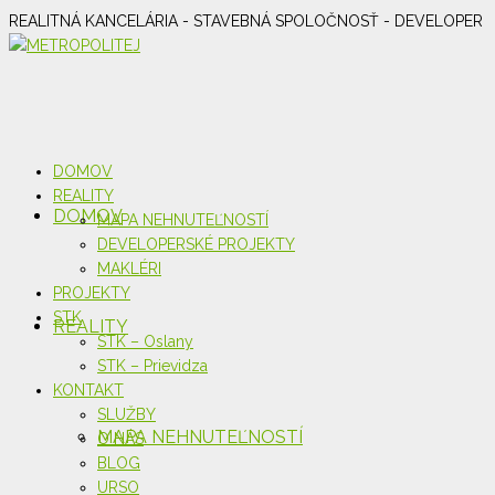
REALITNÁ KANCELÁRIA - STAVEBNÁ SPOLOČNOSŤ - DEVELOPER
DOMOV
REALITY
DOMOV
MAPA NEHNUTEĽNOSTÍ
DEVELOPERSKÉ PROJEKTY
MAKLÉRI
PROJEKTY
STK
REALITY
STK – Oslany
STK – Prievidza
KONTAKT
SLUŽBY
MAPA NEHNUTEĽNOSTÍ
O NÁS
BLOG
URSO