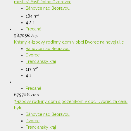
mestská časť Dolné Ozorovce
Bánovce nad Bebravou
2
184 m
4
2
1
Predané
98,705
€
/130
Krásny 4-izbový rodinný dom v obci Dvorec na novej ulici
Bánovce nad Bebravou
Dvorec
Trenčiansky kraj
2
117 m
4
1
Predané
67,970
€
/100
3-izbový rodinný dom s pozemkom v obci Dvorec za cenu
bytu
Bánovce nad Bebravou
Dvorec
Trenčiansky kraj