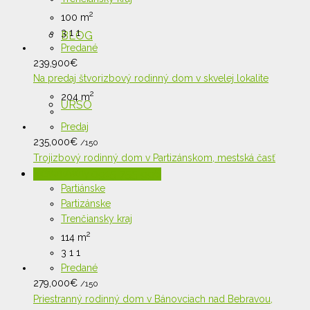
2
100 m
3
1
1
BLOG
Predané
239,900
€
Na predaj štvorizbový rodinný dom v skvelej lokalite
2
204 m
URSO
Predaj
235,000
€
/150
Trojizbový rodinný dom v Partizánskom, mestská časť
KONTAKT: 0915 755 996
Šimonovany
Partiánske
Partizánske
Trenčiansky kraj
2
114 m
3
1
1
Predané
279,000
€
/150
Priestranný rodinný dom v Bánovciach nad Bebravou,