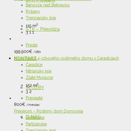
Bánovce nad Bebravou
Rybany
Trenčiansky kraj
2
115 m
STK – Prievidza
3
1
1
Predaj
199,900
€
/180
KONTAKT
Novostavba 4-izbového rodinného domu v Čaradiciach
Čaradice
Nitriansky kraj
Zlaté Moravce
2
152 m
SLUŽBY
3
2
Prenajaté
800
€
/mesiac
Prenájom – Rodinný dom Domovina
O NÁS
Partiánske
Partizánske
Trenčiansky kraj