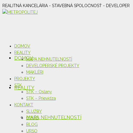
REALITNÁ KANCELÁRIA - STAVEBNÁ SPOLOČNOSŤ - DEVELOPER
DOMOV
REALITY
DOMOV
MAPA NEHNUTEĽNOSTÍ
DEVELOPERSKÉ PROJEKTY
MAKLÉRI
PROJEKTY
STK
REALITY
STK – Oslany
STK – Prievidza
KONTAKT
SLUŽBY
MAPA NEHNUTEĽNOSTÍ
O NÁS
BLOG
URSO