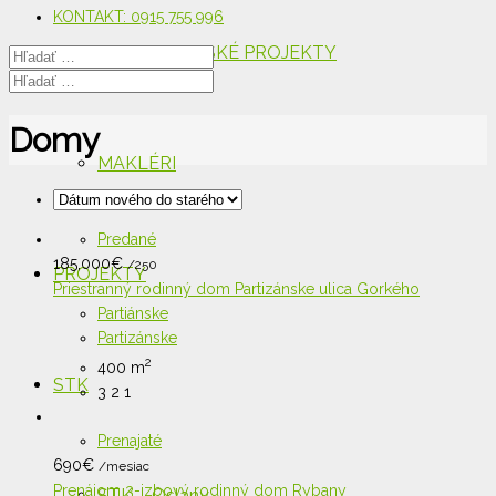
KONTAKT: 0915 755 996
DEVELOPERSKÉ PROJEKTY
Domy
MAKLÉRI
Predané
185,000
€
/250
PROJEKTY
Priestranný rodinný dom Partizánske ulica Gorkého
Partiánske
Partizánske
2
400 m
STK
3
2
1
Prenajaté
690
€
/mesiac
Prenájom 3-izbový rodinný dom Rybany
STK – Oslany