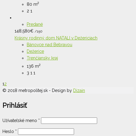
2
80 m
2
1
Predané
148,580
€
/150
Krásny rodinný dom NATALI v Dežericiach
Bánovce nad Bebravou
Dežerice
Trenčiansky kraj
2
136 m
3
1
1
1
2
© 2018 metropolitej.sk - Design by
Dizain
Prihlásiť
Užívateľské meno
*
Heslo
*